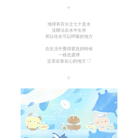
⊹
地球有百分之七十是水
沒辦法在水中生存
所以住在可以呼吸的地方
⠀
在生活中覺得窒息的時候
一樣也選擇
定居在靠近心的地方 ♡
⊹