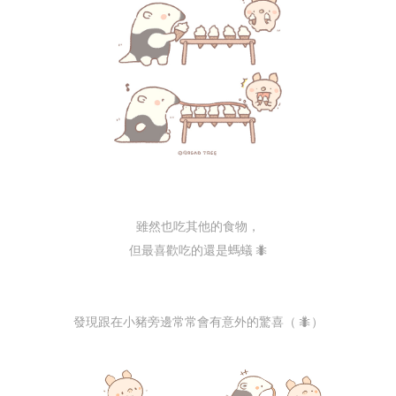
雖然也吃其他的食物，
但最喜歡吃的還是螞蟻 🐜
發現跟在小豬旁邊常常會有意外的驚喜（ 🐜）