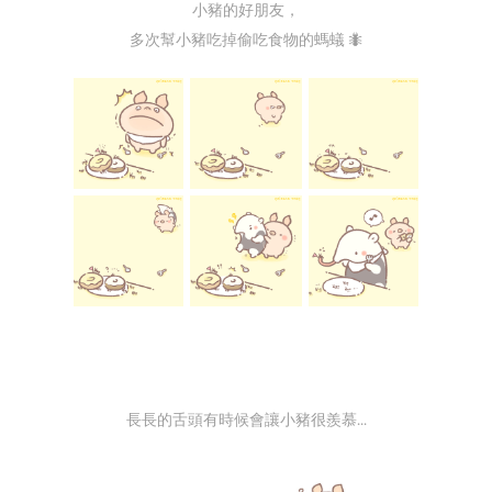
小豬的好朋友，
多次幫小豬吃掉偷吃食物的螞蟻 🐜
長長的舌頭有時候會讓小豬很羨慕...