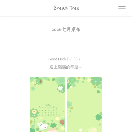
Bread Tree
2026七月桌布
Good Luck ( ˶ˊᵕˋ )੭ ⠀
送上滿滿的幸運～