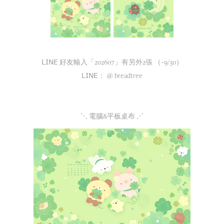
𝖫𝖨𝖭𝖤 好友輸入「202607」有另外2張 （~9/30）
𝖫𝖨𝖭𝖤： @ breadtree
⋱ 電腦&平板桌布 ⋰