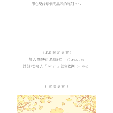
用心紀錄每個亮晶晶的時刻 ✧* ｡
꒰ LINE 限 定 桌 布 ꒱
加 入 麵包樹 LINE好友 → @breadtree
對 話 框 輸 入「 202411 」就會收到（~ 12/14）
꒰ 電 腦 桌 布 ꒱