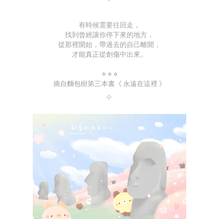
有時候需要往回走，
找到曾經讓你停下來的地方，
從那裡開始，帶過去的自己離開，
才能真正從創傷中出來。
⋄ ⋄ ⋄
摘自麵包樹第三本書《 永遠在這裡 》
⊹