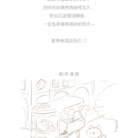
別待在自責的情緒裡太久，
對自己說聲沒關係，
一定也有做得很好的地方～
⠀
要學會原諒自己 ♡
- 創 作 過 程 -